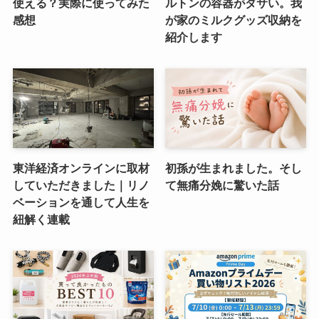
使える？実際に使ってみた
ルトンの容器がダサい。我
感想
が家のミルクグッズ収納を
紹介します
東洋経済オンラインに取材
初孫が生まれました。そし
していただきました｜リノ
て無痛分娩に驚いた話
ベーションを通して人生を
紐解く連載