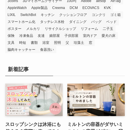
3coins
3Dマイホームデザイナー
100均
Adobe
aesop
AirTag
AppleWatch
Apple製品
Creema
DCM
ECOVACS
KVK
LIXIL
SwitchBot
キッチン
クッションフロア
コンクリ
ゴミ箱
スマートホーム化
タッチレス水栓
ダイニング
バッグ
ベッド
ポスター
メルカリ
リサイクルショップ
リフォーム
二子玉
保険
冷凍食品
友達
娘部屋
子供部屋
室内ドア
愛犬の床
文具
時短
書類
浴室
照明
父
珪藻土
窓
脇肉キャッチャー
食器洗い
新着記事
スロップシンクは沐浴にも
ミルトンの容器がダサいミ