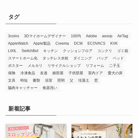
タグ
3coins
3Dマイホームデザイナー
100均
Adobe
aesop
AirTag
AppleWatch
Apple製品
Creema
DCM
ECOVACS
KVK
LIXIL
SwitchBot
キッチン
クッションフロア
コンクリ
ゴミ箱
スマートホーム化
タッチレス水栓
ダイニング
バッグ
ベッド
ポスター
メルカリ
リサイクルショップ
リフォーム
二子玉
保険
冷凍食品
友達
娘部屋
子供部屋
室内ドア
愛犬の床
文具
時短
書類
浴室
照明
父
珪藻土
窓
脇肉キャッチャー
食器洗い
新着記事