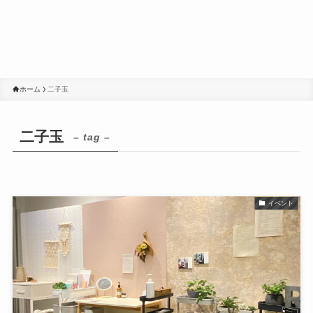
ホーム
二子玉
二子玉
– tag –
イベント