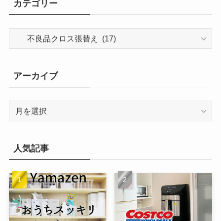
カテゴリー
カ
テ
ゴ
リ
アーカイブ
ー
ア
ー
カ
イ
人気記事
ブ