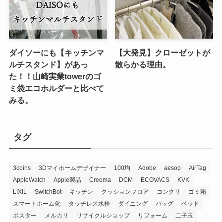
ダイソーにも【キッチンマ
【大発見】クローゼットが
ルチスタンド】があっ
散らかる理由。
た！！山崎実業towerのゴ
ミ袋エコホルダーと比べて
みる。
タグ
3coins
3Dマイホームデザイナー
100均
Adobe
aesop
AirTag
AppleWatch
Apple製品
Creema
DCM
ECOVACS
KVK
LIXIL
SwitchBot
キッチン
クッションフロア
コンクリ
ゴミ箱
スマートホーム化
タッチレス水栓
ダイニング
バッグ
ベッド
ポスター
メルカリ
リサイクルショップ
リフォーム
二子玉