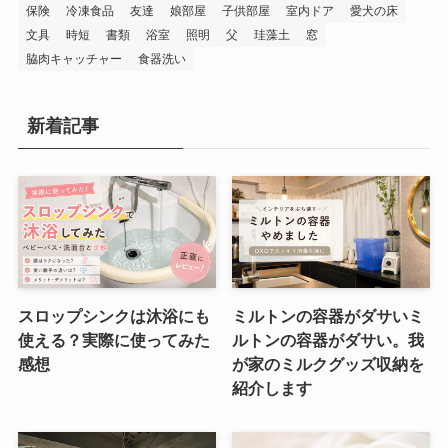
保険
冷凍食品
友達
娘部屋
子供部屋
室内ドア
愛犬の床
文具
時短
書類
浴室
照明
父
珪藻土
窓
脇肉キャッチャー
食器洗い
新着記事
スロップシンクは沐浴にも
ミルトンの容器がダサいミ
使える？実際に使ってみた
ルトンの容器がダサい。我
感想
が家のミルクグッズ収納を
紹介します