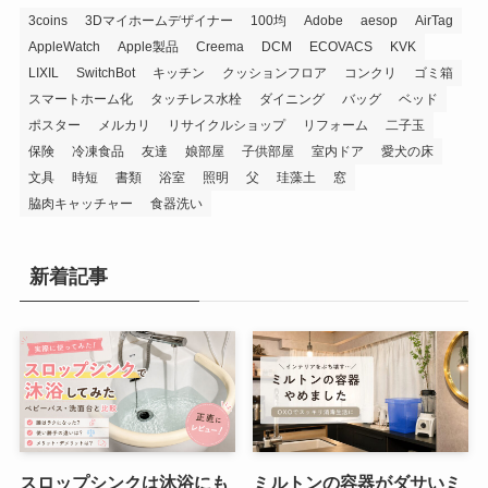
3coins
3Dマイホームデザイナー
100均
Adobe
aesop
AirTag
AppleWatch
Apple製品
Creema
DCM
ECOVACS
KVK
LIXIL
SwitchBot
キッチン
クッションフロア
コンクリ
ゴミ箱
スマートホーム化
タッチレス水栓
ダイニング
バッグ
ベッド
ポスター
メルカリ
リサイクルショップ
リフォーム
二子玉
保険
冷凍食品
友達
娘部屋
子供部屋
室内ドア
愛犬の床
文具
時短
書類
浴室
照明
父
珪藻土
窓
脇肉キャッチャー
食器洗い
新着記事
スロップシンクは沐浴にも
ミルトンの容器がダサいミ