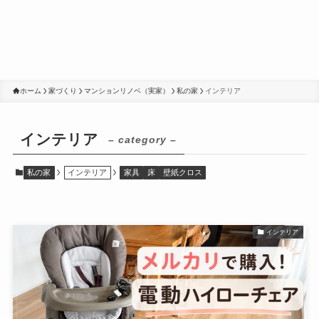
ホーム
家づくり
マンションリノベ（実家）
私の家
インテリア
インテリア
– category –
私の家
インテリア
家具
床
壁紙クロス
インテリア