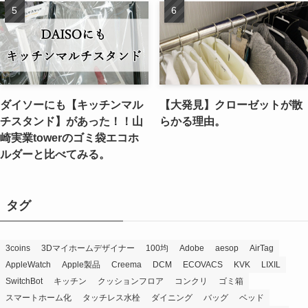
ダイソーにも【キッチンマル
【大発見】クローゼットが散
チスタンド】があった！！山
らかる理由。
崎実業towerのゴミ袋エコホ
ルダーと比べてみる。
タグ
3coins
3Dマイホームデザイナー
100均
Adobe
aesop
AirTag
AppleWatch
Apple製品
Creema
DCM
ECOVACS
KVK
LIXIL
SwitchBot
キッチン
クッションフロア
コンクリ
ゴミ箱
スマートホーム化
タッチレス水栓
ダイニング
バッグ
ベッド