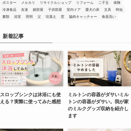
ポスター
メルカリ
リサイクルショップ
リフォーム
二子玉
保険
冷凍食品
友達
娘部屋
子供部屋
室内ドア
愛犬の床
文具
時短
書類
浴室
照明
父
珪藻土
窓
脇肉キャッチャー
食器洗い
新着記事
スロップシンクは沐浴にも使
ミルトンの容器がダサいミル
える？実際に使ってみた感想
トンの容器がダサい。我が家
のミルクグッズ収納を紹介し
ます