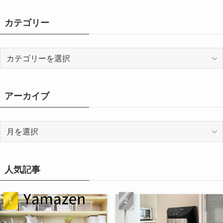
カテゴリー
カ
テ
ゴ
リ
アーカイブ
ー
ア
ー
カ
イ
人気記事
ブ