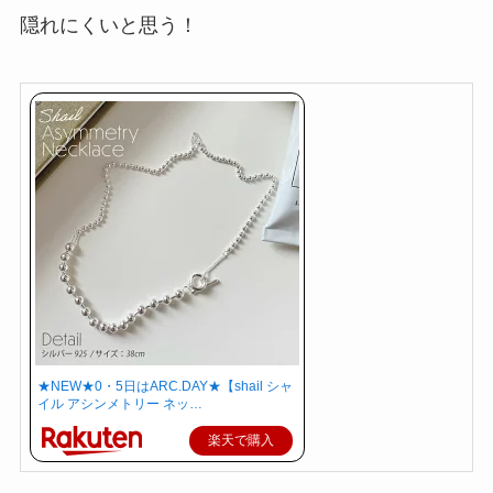
隠れにくいと思う！
★NEW★0・5日はARC.DAY★【shail シャ
イル アシンメトリー ネッ…
楽天で購入