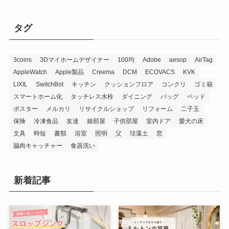
タグ
3coins
3Dマイホームデザイナー
100均
Adobe
aesop
AirTag
AppleWatch
Apple製品
Creema
DCM
ECOVACS
KVK
LIXIL
SwitchBot
キッチン
クッションフロア
コンクリ
ゴミ箱
スマートホーム化
タッチレス水栓
ダイニング
バッグ
ベッド
ポスター
メルカリ
リサイクルショップ
リフォーム
二子玉
保険
冷凍食品
友達
娘部屋
子供部屋
室内ドア
愛犬の床
文具
時短
書類
浴室
照明
父
珪藻土
窓
脇肉キャッチャー
食器洗い
新着記事