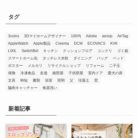
タグ
3coins
3Dマイホームデザイナー
100均
Adobe
aesop
AirTag
AppleWatch
Apple製品
Creema
DCM
ECOVACS
KVK
LIXIL
SwitchBot
キッチン
クッションフロア
コンクリ
ゴミ箱
スマートホーム化
タッチレス水栓
ダイニング
バッグ
ベッド
ポスター
メルカリ
リサイクルショップ
リフォーム
二子玉
保険
冷凍食品
友達
娘部屋
子供部屋
室内ドア
愛犬の床
文具
時短
書類
浴室
照明
父
珪藻土
窓
脇肉キャッチャー
食器洗い
新着記事