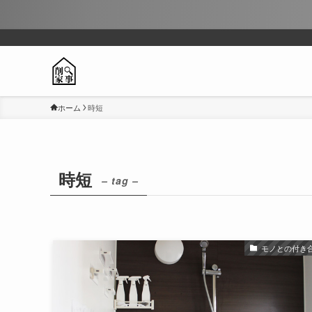
ホーム
時短
時短
– tag –
モノとの付き