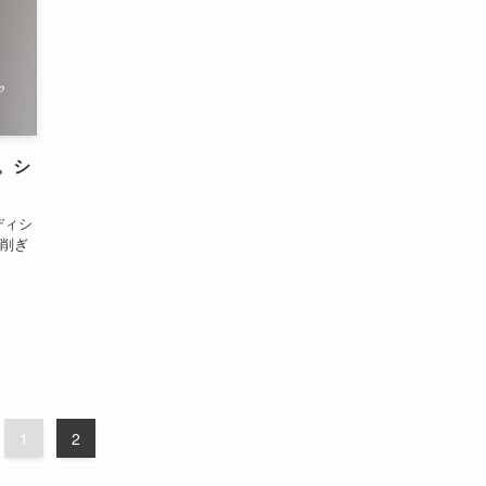
。シ
ディシ
、削ぎ
1
2