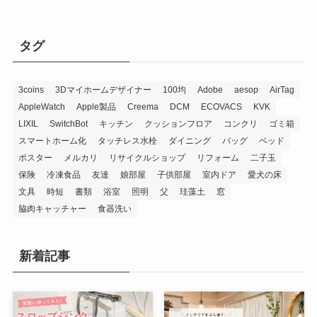
タグ
3coins
3Dマイホームデザイナー
100均
Adobe
aesop
AirTag
AppleWatch
Apple製品
Creema
DCM
ECOVACS
KVK
LIXIL
SwitchBot
キッチン
クッションフロア
コンクリ
ゴミ箱
スマートホーム化
タッチレス水栓
ダイニング
バッグ
ベッド
ポスター
メルカリ
リサイクルショップ
リフォーム
二子玉
保険
冷凍食品
友達
娘部屋
子供部屋
室内ドア
愛犬の床
文具
時短
書類
浴室
照明
父
珪藻土
窓
脇肉キャッチャー
食器洗い
新着記事