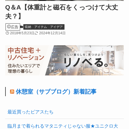
Q＆A【体重計と磁石をくっつけて大丈
夫？】
広告
収納
アイテム
アイデア
2018年5月23日
2024年12月14日
休憩室（サブブログ）新着記事
最近買ったピアスたち
臨月まで着られるマタニティじゃない服★ユニクロ大