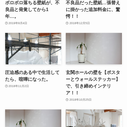
ボロボロ落ちる壁紙が、不
不良品だった壁紙…張替え
良品と発覚してから1
に掛かった追加料金に、驚
年…。
愕！！
2019年9月4日
2018年12月5日
圧迫感のある中で生活して
玄関ホールの壁を【ポスタ
たら、喧嘩になった。
ーとウォールステッカー】
で、引き締めインテリ
2018年11月2日
ア！！
2018年10月25日