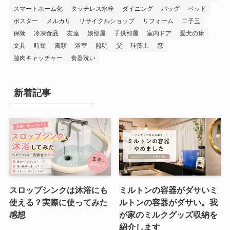
スマートホーム化
タッチレス水栓
ダイニング
バッグ
ベッド
ポスター
メルカリ
リサイクルショップ
リフォーム
二子玉
保険
冷凍食品
友達
娘部屋
子供部屋
室内ドア
愛犬の床
文具
時短
書類
浴室
照明
父
珪藻土
窓
脇肉キャッチャー
食器洗い
新着記事
スロップシンクは沐浴にも
ミルトンの容器がダサいミ
使える？実際に使ってみた
ルトンの容器がダサい。我
感想
が家のミルクグッズ収納を
紹介します