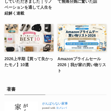
していただきました｜リノ
て無痛分娩に驚いた話
ベーションを通して人生を
紐解く連載
2026上半期【買って良かっ
Amazonプライムセール
たモノ】10選
2026｜我が家の買い物リス
ト
著書
がんばらない家事
posted with
ヨメレバ