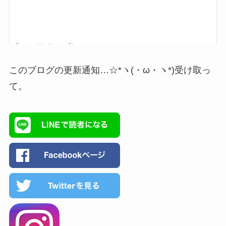
このブログの更新通知…☆*ヽ(・ω・ヽ*)受け取っ
て。