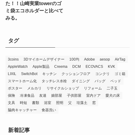
た！！山崎実業towerのゴ
ミ袋エコホルダーと比べて
みる。
タグ
3coins
3Dマイホームデザイナー
100均
Adobe
aesop
AirTag
AppleWatch
Apple製品
Creema
DCM
ECOVACS
KVK
LIXIL
SwitchBot
キッチン
クッションフロア
コンクリ
ゴミ箱
スマートホーム化
タッチレス水栓
ダイニング
バッグ
ベッド
ポスター
メルカリ
リサイクルショップ
リフォーム
二子玉
保険
冷凍食品
友達
娘部屋
子供部屋
室内ドア
愛犬の床
文具
時短
書類
浴室
照明
父
珪藻土
窓
脇肉キャッチャー
食器洗い
新着記事