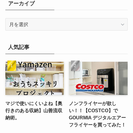
リ
アーカイブ
ー
ア
ー
カ
イ
人気記事
ブ
マジで使いにくいよね【奥
ノンフライヤーが欲し
行きのある収納】山善流収
い！！【COSTCO】で
納術。
GOURMIA デジタルエアー
フライヤーを買ってみた！