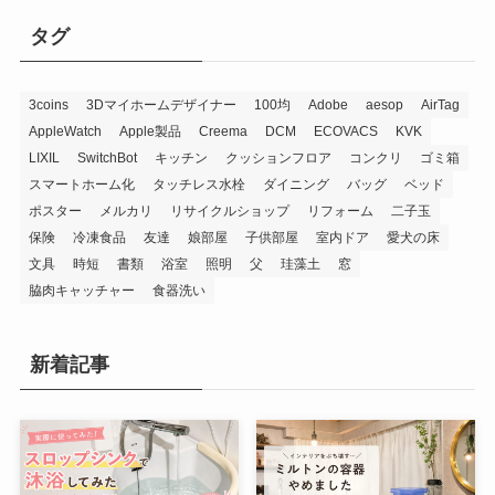
タグ
3coins
3Dマイホームデザイナー
100均
Adobe
aesop
AirTag
AppleWatch
Apple製品
Creema
DCM
ECOVACS
KVK
LIXIL
SwitchBot
キッチン
クッションフロア
コンクリ
ゴミ箱
スマートホーム化
タッチレス水栓
ダイニング
バッグ
ベッド
ポスター
メルカリ
リサイクルショップ
リフォーム
二子玉
保険
冷凍食品
友達
娘部屋
子供部屋
室内ドア
愛犬の床
文具
時短
書類
浴室
照明
父
珪藻土
窓
脇肉キャッチャー
食器洗い
新着記事