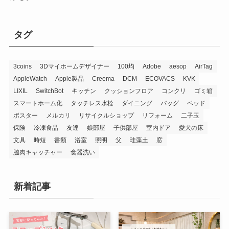
タグ
3coins
3Dマイホームデザイナー
100均
Adobe
aesop
AirTag
AppleWatch
Apple製品
Creema
DCM
ECOVACS
KVK
LIXIL
SwitchBot
キッチン
クッションフロア
コンクリ
ゴミ箱
スマートホーム化
タッチレス水栓
ダイニング
バッグ
ベッド
ポスター
メルカリ
リサイクルショップ
リフォーム
二子玉
保険
冷凍食品
友達
娘部屋
子供部屋
室内ドア
愛犬の床
文具
時短
書類
浴室
照明
父
珪藻土
窓
脇肉キャッチャー
食器洗い
新着記事