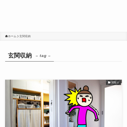
ホーム
玄関収納
玄関収納
– tag –
間取り