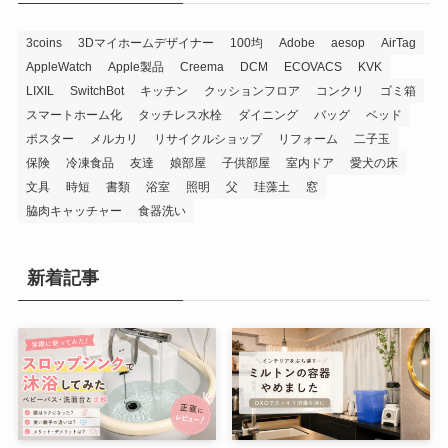
3coins
3Dマイホームデザイナー
100均
Adobe
aesop
AirTag
AppleWatch
Apple製品
Creema
DCM
ECOVACS
KVK
LIXIL
SwitchBot
キッチン
クッションフロア
コンクリ
ゴミ箱
スマートホーム化
タッチレス水栓
ダイニング
バッグ
ベッド
ポスター
メルカリ
リサイクルショップ
リフォーム
二子玉
保険
冷凍食品
友達
娘部屋
子供部屋
室内ドア
愛犬の床
文具
時短
書類
浴室
照明
父
珪藻土
窓
脇肉キャッチャー
食器洗い
新着記事