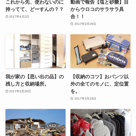
これから先、使わないのに
動画で報告【塩と砂糖】目
持ってて、どーすんの？？
からウロコのサラサラ具
合！！
2017年4月2日
2017年3月29日
我が家の【思い出の品】の
【収納のコツ】おパンツ以
残し方と収納場所。
外の全てのモノに、定位置
を。
2017年3月26日
2017年3月18日