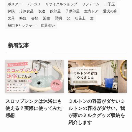
ポスター
メルカリ
リサイクルショップ
リフォーム
二子玉
保険
冷凍食品
友達
娘部屋
子供部屋
室内ドア
愛犬の床
文具
時短
書類
浴室
照明
父
珪藻土
窓
脇肉キャッチャー
食器洗い
新着記事
スロップシンクは沐浴にも
ミルトンの容器がダサいミ
使える？実際に使ってみた
ルトンの容器がダサい。我
感想
が家のミルクグッズ収納を
紹介します