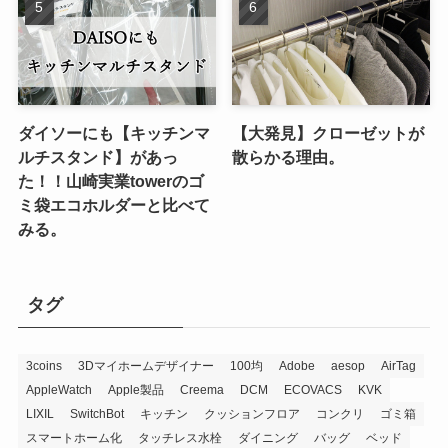
ダイソーにも【キッチンマ
【大発見】クローゼットが
ルチスタンド】があっ
散らかる理由。
た！！山崎実業towerのゴ
ミ袋エコホルダーと比べて
みる。
タグ
3coins
3Dマイホームデザイナー
100均
Adobe
aesop
AirTag
AppleWatch
Apple製品
Creema
DCM
ECOVACS
KVK
LIXIL
SwitchBot
キッチン
クッションフロア
コンクリ
ゴミ箱
スマートホーム化
タッチレス水栓
ダイニング
バッグ
ベッド