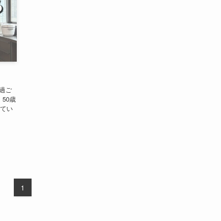
過ご
50歳
してい
1