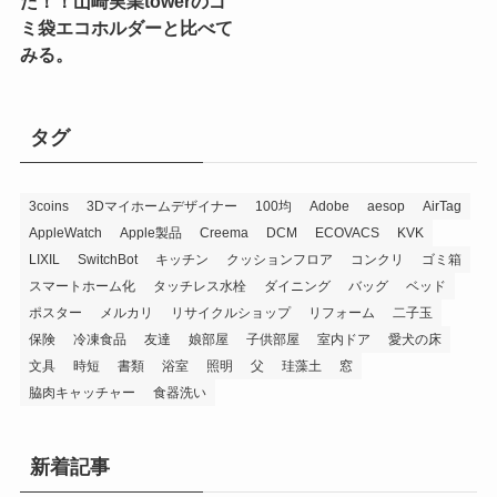
た！！山崎実業towerのゴ
ミ袋エコホルダーと比べて
みる。
タグ
3coins
3Dマイホームデザイナー
100均
Adobe
aesop
AirTag
AppleWatch
Apple製品
Creema
DCM
ECOVACS
KVK
LIXIL
SwitchBot
キッチン
クッションフロア
コンクリ
ゴミ箱
スマートホーム化
タッチレス水栓
ダイニング
バッグ
ベッド
ポスター
メルカリ
リサイクルショップ
リフォーム
二子玉
保険
冷凍食品
友達
娘部屋
子供部屋
室内ドア
愛犬の床
文具
時短
書類
浴室
照明
父
珪藻土
窓
脇肉キャッチャー
食器洗い
新着記事