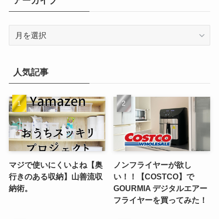
アーカイブ
ー
ア
ー
カ
イ
人気記事
ブ
マジで使いにくいよね【奥
ノンフライヤーが欲し
行きのある収納】山善流収
い！！【COSTCO】で
納術。
GOURMIA デジタルエアー
フライヤーを買ってみた！