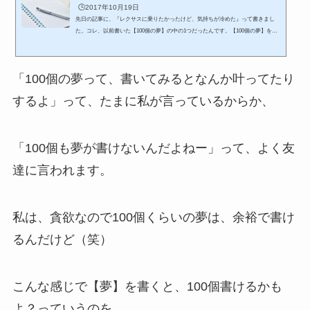
🕒️2017年10月19日
先日の記事に、『レクサスに乗りたかったけど、気持ちが冷めた』って書きまし
た。コレ、以前書いた【100個の夢】の中の1つだったんです。【100個の夢】を書
いてみたきっかけは、この本。随分前に出た本ですが、まだ読んだことのない方は
是非読んでみてください。【100個の夢】は、放置してたらダメよね。と思い、ど
うでも良くなった夢は消して見直すことに。そしたら、結構叶ってる夢があるじゃ
「100個の夢って、書いてみるとなんか叶ってたり
ん！！と気付きました。ありがたい。そんなわけで、今日は私の叶った夢を書いて
みます。別に、知りたくもないかもしれないけど(笑)でも、書...
するよ」って、たまに私が言っているからか、
「100個も夢が書けないんだよねー」って、よく友
達に言われます。
私は、貪欲なので100個くらいの夢は、余裕で書け
るんだけど（笑）
こんな感じで【夢】を書くと、100個書けるかも
よ？っていうのを