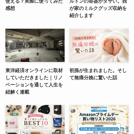
使える？実際に使ってみた
ルトンの容器がダサい。我
感想
が家のミルクグッズ収納を
紹介します
東洋経済オンラインに取材
初孫が生まれました。そし
していただきました｜リノ
て無痛分娩に驚いた話
ベーションを通して人生を
紐解く連載