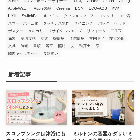
3coins
3Dマイホームデザイナー
100均
Adobe
aesop
AirTag
AppleWatch
Apple製品
Creema
DCM
ECOVACS
KVK
LIXIL
SwitchBot
キッチン
クッションフロア
コンクリ
ゴミ箱
スマートホーム化
タッチレス水栓
ダイニング
バッグ
ベッド
ポスター
メルカリ
リサイクルショップ
リフォーム
二子玉
保険
冷凍食品
友達
娘部屋
子供部屋
室内ドア
愛犬の床
文具
時短
書類
浴室
照明
父
珪藻土
窓
脇肉キャッチャー
食器洗い
新着記事
スロップシンクは沐浴にも
ミルトンの容器がダサいミ