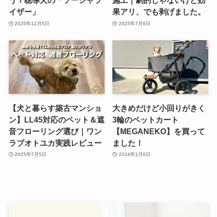
う？聴導犬の「ソーシャラ
施工｜劇的じゃないけど効
イザー」
果アリ、でも剥げました。
2025年12月5日
2025年7月6日
【犬と暮らす築古マンショ
大きめだけど小回りがきく
ン】LL45対応のペット＆遮
3輪のペットカート
音フローリング選び｜ワン
【MEGANEKO】を買って
ラブオトユカ実践レビュー
ました！
2025年7月5日
2024年1月6日