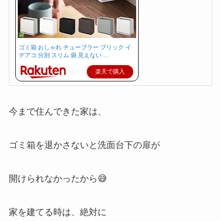
ゴミ箱 おしゃれ チューブラー ブリック イ
デアコ 分別 スリム 袋 見えない …
楽天で購入
今まで住んできた家は、
ゴミ箱を退かさないと洗面台下の扉が
開けられなかったから😅
家を建てる時は、絶対に