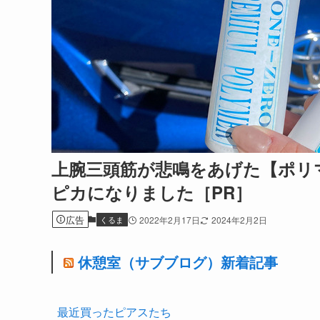
上腕三頭筋が悲鳴をあげた【ポリ
ピカになりました［PR］
広告
くるま
2022年2月17日
2024年2月2日
休憩室（サブブログ）新着記事
最近買ったピアスたち