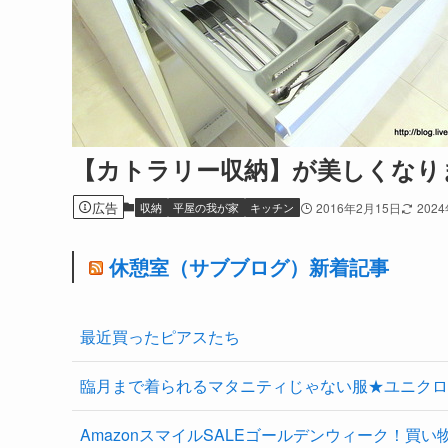
【カトラリー収納】が美しくなり
広告
収納
平屋の我が家
キッチン
2016年2月15日
202
休憩室（サブブログ）新着記事
最近買ったピアスたち
臨月まで着られるマタニティじゃない服★ユニクロ
AmazonスマイルSALEゴールデンウィーク！買い