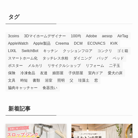
タグ
3coins
3Dマイホームデザイナー
100均
Adobe
aesop
AirTag
AppleWatch
Apple製品
Creema
DCM
ECOVACS
KVK
LIXIL
SwitchBot
キッチン
クッションフロア
コンクリ
ゴミ箱
スマートホーム化
タッチレス水栓
ダイニング
バッグ
ベッド
ポスター
メルカリ
リサイクルショップ
リフォーム
二子玉
保険
冷凍食品
友達
娘部屋
子供部屋
室内ドア
愛犬の床
文具
時短
書類
浴室
照明
父
珪藻土
窓
脇肉キャッチャー
食器洗い
新着記事