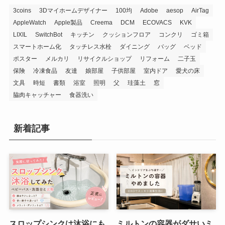
3coins
3Dマイホームデザイナー
100均
Adobe
aesop
AirTag
AppleWatch
Apple製品
Creema
DCM
ECOVACS
KVK
LIXIL
SwitchBot
キッチン
クッションフロア
コンクリ
ゴミ箱
スマートホーム化
タッチレス水栓
ダイニング
バッグ
ベッド
ポスター
メルカリ
リサイクルショップ
リフォーム
二子玉
保険
冷凍食品
友達
娘部屋
子供部屋
室内ドア
愛犬の床
文具
時短
書類
浴室
照明
父
珪藻土
窓
脇肉キャッチャー
食器洗い
新着記事
スロップシンクは沐浴にも
ミルトンの容器がダサいミ