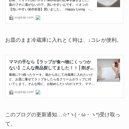
お皿のまま冷蔵庫に入れとく時は、↓コレが便利。
このブログの更新通知…☆*ヽ(・ω・ヽ*)受け取っ
て。