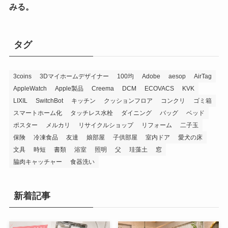
みる。
タグ
3coins
3Dマイホームデザイナー
100均
Adobe
aesop
AirTag
AppleWatch
Apple製品
Creema
DCM
ECOVACS
KVK
LIXIL
SwitchBot
キッチン
クッションフロア
コンクリ
ゴミ箱
スマートホーム化
タッチレス水栓
ダイニング
バッグ
ベッド
ポスター
メルカリ
リサイクルショップ
リフォーム
二子玉
保険
冷凍食品
友達
娘部屋
子供部屋
室内ドア
愛犬の床
文具
時短
書類
浴室
照明
父
珪藻土
窓
脇肉キャッチャー
食器洗い
新着記事