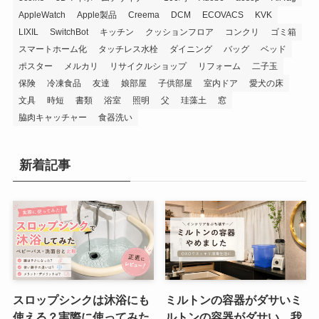
AppleWatch
Apple製品
Creema
DCM
ECOVACS
KVK
LIXIL
SwitchBot
キッチン
クッションフロア
コンクリ
ゴミ箱
スマートホーム化
タッチレス水栓
ダイニング
バッグ
ベッド
ポスター
メルカリ
リサイクルショップ
リフォーム
二子玉
保険
冷凍食品
友達
娘部屋
子供部屋
室内ドア
愛犬の床
文具
時短
書類
浴室
照明
父
珪藻土
窓
脇肉キャッチャー
食器洗い
新着記事
スロップシンクは沐浴にも
ミルトンの容器がダサいミ
使える？実際に使ってみた
ルトンの容器がダサい。我