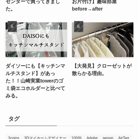
センターで買ってきまし
お片付け】趣味部屋
た。
before→after
ダイソーにも【キッチンマ
【大発見】クローゼットが
ルチスタンド】があっ
散らかる理由。
た！！山崎実業towerのゴ
ミ袋エコホルダーと比べて
みる。
タグ
3coins
3Dマイホームデザイナー
100均
Adobe
aesop
AirTag