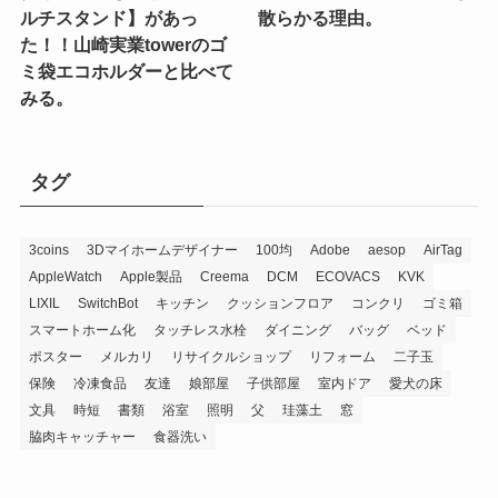
ルチスタンド】があっ
散らかる理由。
た！！山崎実業towerのゴ
ミ袋エコホルダーと比べて
みる。
タグ
3coins
3Dマイホームデザイナー
100均
Adobe
aesop
AirTag
AppleWatch
Apple製品
Creema
DCM
ECOVACS
KVK
LIXIL
SwitchBot
キッチン
クッションフロア
コンクリ
ゴミ箱
スマートホーム化
タッチレス水栓
ダイニング
バッグ
ベッド
ポスター
メルカリ
リサイクルショップ
リフォーム
二子玉
保険
冷凍食品
友達
娘部屋
子供部屋
室内ドア
愛犬の床
文具
時短
書類
浴室
照明
父
珪藻土
窓
脇肉キャッチャー
食器洗い