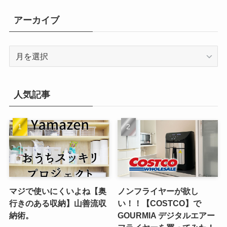
ゴ
リ
アーカイブ
ー
ア
ー
カ
イ
人気記事
ブ
マジで使いにくいよね【奥
ノンフライヤーが欲し
行きのある収納】山善流収
い！！【COSTCO】で
納術。
GOURMIA デジタルエアー