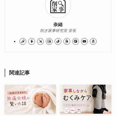
奈緒
削ぎ家事研究室 室長
関連記事