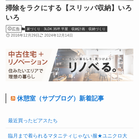
掃除をラクにする【スリッパ収納】いろ
いろ
広告
家づくり
3LDK 35坪 平屋
収納計画
収納づくり
2016年12月29日
2024年12月14日
休憩室（サブブログ）新着記事
最近買ったピアスたち
臨月まで着られるマタニティじゃない服★ユニクロ大