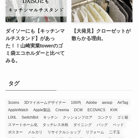
ダイソーにも【キッチンマ
【大発見】クローゼットが
ルチスタンド】があっ
散らかる理由。
た！！山崎実業towerのゴ
ミ袋エコホルダーと比べて
みる。
タグ
3coins
3Dマイホームデザイナー
100均
Adobe
aesop
AirTag
AppleWatch
Apple製品
Creema
DCM
ECOVACS
KVK
LIXIL
SwitchBot
キッチン
クッションフロア
コンクリ
ゴミ箱
スマートホーム化
タッチレス水栓
ダイニング
バッグ
ベッド
ポスター
メルカリ
リサイクルショップ
リフォーム
二子玉