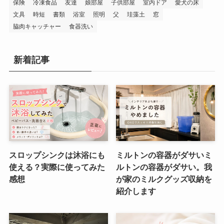
保険
冷凍食品
友達
娘部屋
子供部屋
室内ドア
愛犬の床
文具
時短
書類
浴室
照明
父
珪藻土
窓
脇肉キャッチャー
食器洗い
新着記事
スロップシンクは沐浴にも
ミルトンの容器がダサいミ
使える？実際に使ってみた
ルトンの容器がダサい。我
感想
が家のミルクグッズ収納を
紹介します