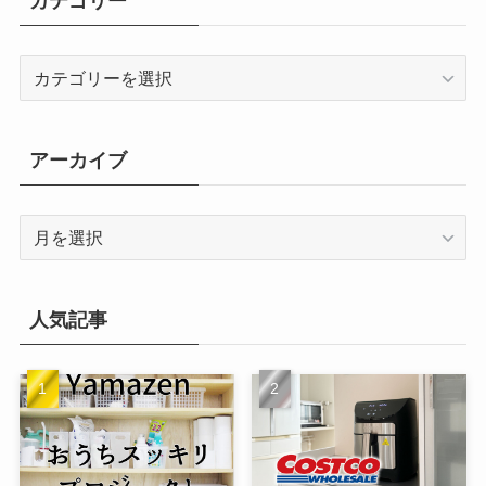
カテゴリー
カ
テ
ゴ
リ
アーカイブ
ー
ア
ー
カ
イ
人気記事
ブ