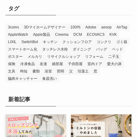
タグ
3coins
3Dマイホームデザイナー
100均
Adobe
aesop
AirTag
AppleWatch
Apple製品
Creema
DCM
ECOVACS
KVK
LIXIL
SwitchBot
キッチン
クッションフロア
コンクリ
ゴミ箱
スマートホーム化
タッチレス水栓
ダイニング
バッグ
ベッド
ポスター
メルカリ
リサイクルショップ
リフォーム
二子玉
保険
冷凍食品
友達
娘部屋
子供部屋
室内ドア
愛犬の床
文具
時短
書類
浴室
照明
父
珪藻土
窓
脇肉キャッチャー
食器洗い
新着記事