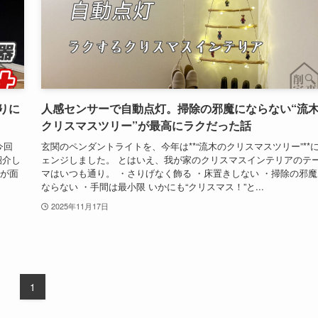
ぶりに
人感センサーで自動点灯。掃除の邪魔にならない“流
クリスマスツリー”が最高にラクだった話
今回
玄関のペンダントライトを、今年は**“流木のクリスマスツリー”**
紹介し
ェンジしました。 とはいえ、我が家のクリスマスインテリアのテ
除が面
マはいつも通り。 ・さりげなく飾る ・床置きしない ・掃除の邪魔
ならない ・手間は最小限 いかにも“クリスマス！”と...
2025年11月17日
1