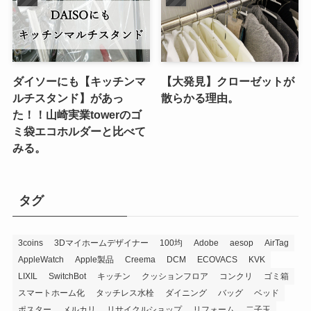
ダイソーにも【キッチンマ
【大発見】クローゼットが
ルチスタンド】があっ
散らかる理由。
た！！山崎実業towerのゴ
ミ袋エコホルダーと比べて
みる。
タグ
3coins
3Dマイホームデザイナー
100均
Adobe
aesop
AirTag
AppleWatch
Apple製品
Creema
DCM
ECOVACS
KVK
LIXIL
SwitchBot
キッチン
クッションフロア
コンクリ
ゴミ箱
スマートホーム化
タッチレス水栓
ダイニング
バッグ
ベッド
ポスター
メルカリ
リサイクルショップ
リフォーム
二子玉