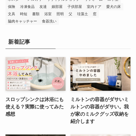
保険
冷凍食品
友達
娘部屋
子供部屋
室内ドア
愛犬の床
文具
時短
書類
浴室
照明
父
珪藻土
窓
脇肉キャッチャー
食器洗い
新着記事
スロップシンクは沐浴にも
ミルトンの容器がダサいミ
使える？実際に使ってみた
ルトンの容器がダサい。我
感想
が家のミルクグッズ収納を
紹介します