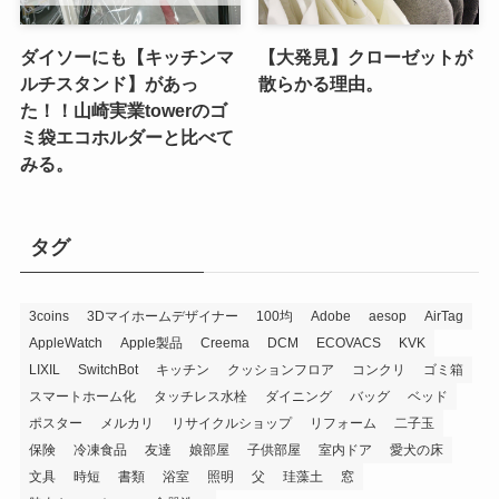
ダイソーにも【キッチンマ
【大発見】クローゼットが
ルチスタンド】があっ
散らかる理由。
た！！山崎実業towerのゴ
ミ袋エコホルダーと比べて
みる。
タグ
3coins
3Dマイホームデザイナー
100均
Adobe
aesop
AirTag
AppleWatch
Apple製品
Creema
DCM
ECOVACS
KVK
LIXIL
SwitchBot
キッチン
クッションフロア
コンクリ
ゴミ箱
スマートホーム化
タッチレス水栓
ダイニング
バッグ
ベッド
ポスター
メルカリ
リサイクルショップ
リフォーム
二子玉
保険
冷凍食品
友達
娘部屋
子供部屋
室内ドア
愛犬の床
文具
時短
書類
浴室
照明
父
珪藻土
窓