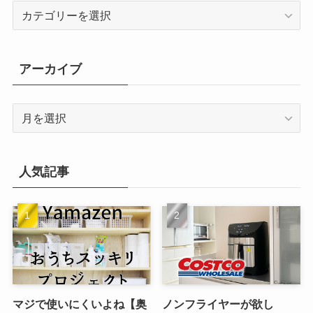
カ
テ
ゴ
リ
アーカイブ
ー
ア
ー
カ
イ
人気記事
ブ
マジで使いにくいよね【奥
ノンフライヤーが欲し