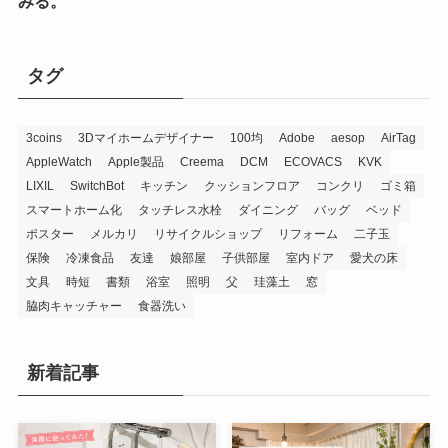
みる。
タグ
3coins
3Dマイホームデザイナー
100均
Adobe
aesop
AirTag
AppleWatch
Apple製品
Creema
DCM
ECOVACS
KVK
LIXIL
SwitchBot
キッチン
クッションフロア
コンクリ
ゴミ箱
スマートホーム化
タッチレス水栓
ダイニング
バッグ
ベッド
ポスター
メルカリ
リサイクルショップ
リフォーム
二子玉
保険
冷凍食品
友達
娘部屋
子供部屋
室内ドア
愛犬の床
文具
時短
書類
浴室
照明
父
珪藻土
窓
脇肉キャッチャー
食器洗い
新着記事