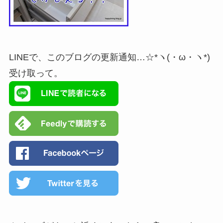
LINEで、このブログの更新通知…☆*ヽ(・ω・ヽ*)
受け取って。