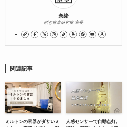
奈緒
削ぎ家事研究室 室長
関連記事
ミルトンの容器がダサいミ
人感センサーで自動点灯。