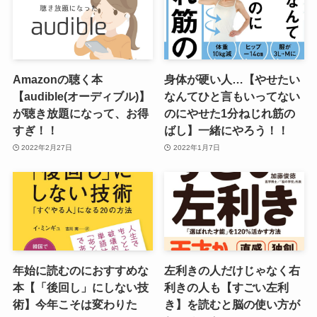
Amazonの聴く本
身体が硬い人…【やせたい
【audible(オーディブル)】
なんてひと言もいってない
が聴き放題になって、お得
のにやせた1分ねじれ筋の
すぎ！！
ばし】一緒にやろう！！
2022年2月27日
2022年1月7日
年始に読むのにおすすめな
左利きの人だけじゃなく右
本【「後回し」にしない技
利きの人も【すごい左利
術】今年こそは変わりた
き】を読むと脳の使い方が