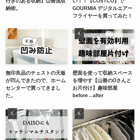
行きのある収納】山善流収
い！！【COSTCO】で
納術。
GOURMIA デジタルエアー
フライヤーを買ってみた！
無印良品のチェストの天板
壁面を使って収納スペース
が凹んできたので、ホーム
を増やす【山善のOさんと
センターで買ってきまし
お片付け】趣味部屋
た。
before→after