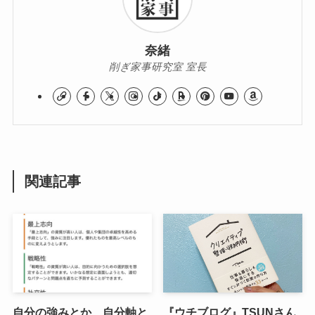
奈緒
削ぎ家事研究室 室長
関連記事
自分の強みとか、自分軸と
『ウチブログ』TSUNさん