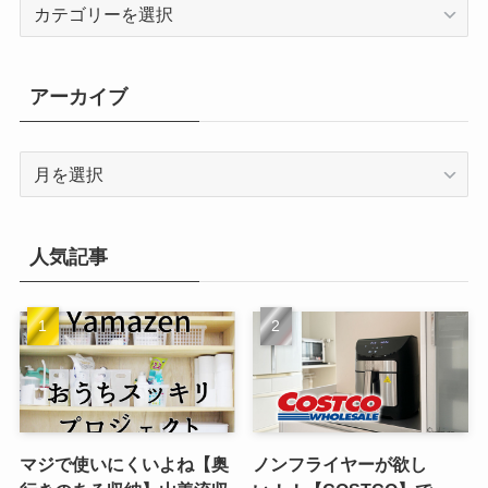
カ
テ
ゴ
リ
アーカイブ
ー
ア
ー
カ
イ
人気記事
ブ
マジで使いにくいよね【奥
ノンフライヤーが欲し