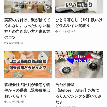
実家の片付け、親が捨てて
ひとり暮らし【1K】狭いけ
くれない。もったいない精
ど住みやすい間取り
神との向き合い方と進め方
2024年2月23日
のコツ
2025年8月7日
管理会社の評判が最悪な物
汚台所掃除
件からの退去…退去費用は
【Before→After】水垢つ
おいくら！？
るりんでシンクを磨いてみ
たよ
2024年2月19日