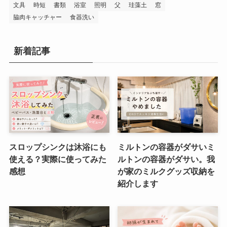
文具
時短
書類
浴室
照明
父
珪藻土
窓
脇肉キャッチャー
食器洗い
新着記事
スロップシンクは沐浴にも
ミルトンの容器がダサいミ
使える？実際に使ってみた
ルトンの容器がダサい。我
感想
が家のミルクグッズ収納を
紹介します