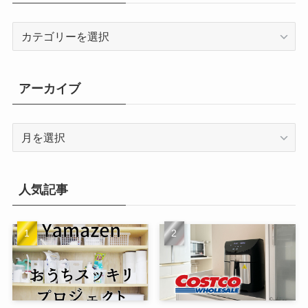
カ
テ
ゴ
リ
アーカイブ
ー
ア
ー
カ
イ
人気記事
ブ