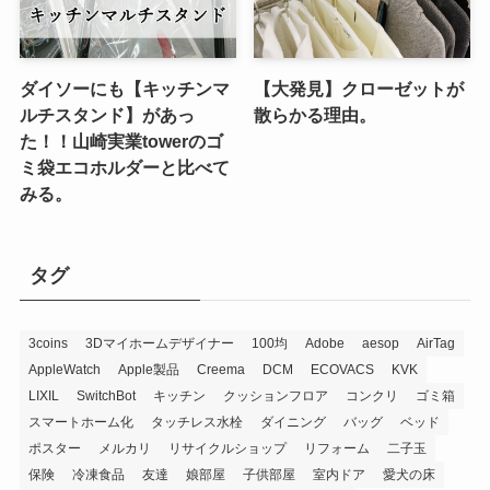
ダイソーにも【キッチンマ
【大発見】クローゼットが
ルチスタンド】があっ
散らかる理由。
た！！山崎実業towerのゴ
ミ袋エコホルダーと比べて
みる。
タグ
3coins
3Dマイホームデザイナー
100均
Adobe
aesop
AirTag
AppleWatch
Apple製品
Creema
DCM
ECOVACS
KVK
LIXIL
SwitchBot
キッチン
クッションフロア
コンクリ
ゴミ箱
スマートホーム化
タッチレス水栓
ダイニング
バッグ
ベッド
ポスター
メルカリ
リサイクルショップ
リフォーム
二子玉
保険
冷凍食品
友達
娘部屋
子供部屋
室内ドア
愛犬の床