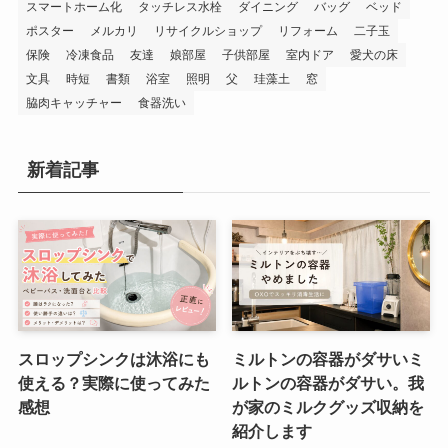
スマートホーム化
タッチレス水栓
ダイニング
バッグ
ベッド
ポスター
メルカリ
リサイクルショップ
リフォーム
二子玉
保険
冷凍食品
友達
娘部屋
子供部屋
室内ドア
愛犬の床
文具
時短
書類
浴室
照明
父
珪藻土
窓
脇肉キャッチャー
食器洗い
新着記事
スロップシンクは沐浴にも
ミルトンの容器がダサいミ
使える？実際に使ってみた
ルトンの容器がダサい。我
感想
が家のミルクグッズ収納を
紹介します