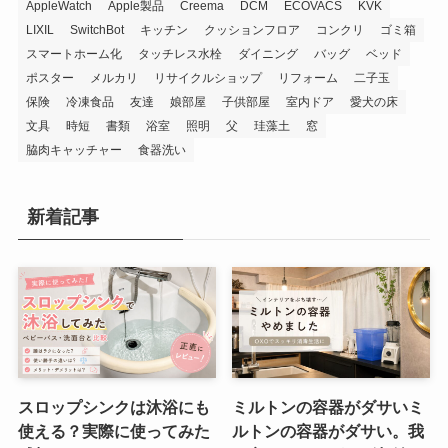
AppleWatch
Apple製品
Creema
DCM
ECOVACS
KVK
LIXIL
SwitchBot
キッチン
クッションフロア
コンクリ
ゴミ箱
スマートホーム化
タッチレス水栓
ダイニング
バッグ
ベッド
ポスター
メルカリ
リサイクルショップ
リフォーム
二子玉
保険
冷凍食品
友達
娘部屋
子供部屋
室内ドア
愛犬の床
文具
時短
書類
浴室
照明
父
珪藻土
窓
脇肉キャッチャー
食器洗い
新着記事
スロップシンクは沐浴にも
ミルトンの容器がダサいミ
使える？実際に使ってみた
ルトンの容器がダサい。我