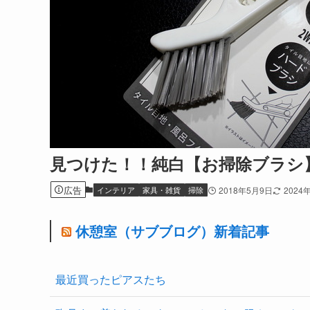
見つけた！！純白【お掃除ブラシ】
広告
インテリア
家具・雑貨
掃除
2018年5月9日
2024
休憩室（サブブログ）新着記事
最近買ったピアスたち