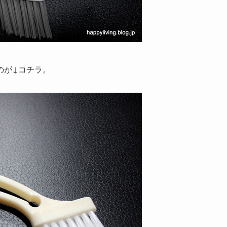
のが↓コチラ。