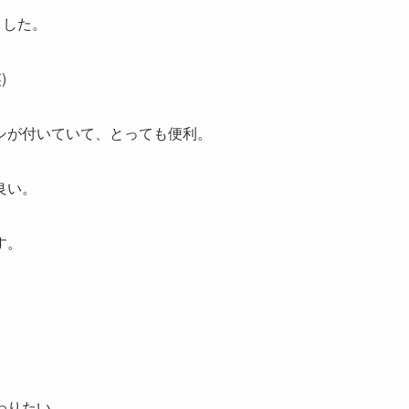
ました。
)
シが付いていて、とっても便利。
良い。
す。
わりたい。