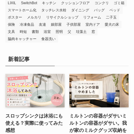
LIXIL
SwitchBot
キッチン
クッションフロア
コンクリ
ゴミ箱
スマートホーム化
タッチレス水栓
ダイニング
バッグ
ベッド
ポスター
メルカリ
リサイクルショップ
リフォーム
二子玉
保険
冷凍食品
友達
娘部屋
子供部屋
室内ドア
愛犬の床
文具
時短
書類
浴室
照明
父
珪藻土
窓
脇肉キャッチャー
食器洗い
新着記事
スロップシンクは沐浴にも
ミルトンの容器がダサいミ
使える？実際に使ってみた
ルトンの容器がダサい。我
感想
が家のミルクグッズ収納を