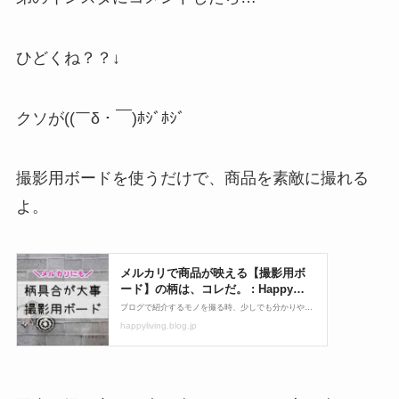
ひどくね？？↓
クソが((￣δ・￣)ﾎｼﾞﾎｼﾞ
撮影用ボードを使うだけで、商品を素敵に撮れる
よ。