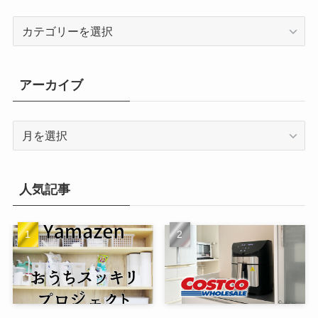
カ
テ
ゴ
リ
アーカイブ
ー
ア
ー
カ
イ
人気記事
ブ