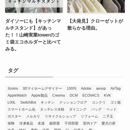
ダイソーにも【キッチンマ
【大発見】クローゼットが
ルチスタンド】があっ
散らかる理由。
た！！山崎実業towerのゴ
ミ袋エコホルダーと比べて
みる。
タグ
3coins
3Dマイホームデザイナー
100均
Adobe
aesop
AirTag
AppleWatch
Apple製品
Creema
DCM
ECOVACS
KVK
LIXIL
SwitchBot
キッチン
クッションフロア
コンクリ
ゴミ箱
スマートホーム化
タッチレス水栓
ダイニング
バッグ
ベッド
ポスター
メルカリ
リサイクルショップ
リフォーム
二子玉
保険
冷凍食品
友達
娘部屋
子供部屋
室内ドア
愛犬の床