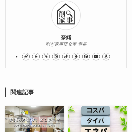
奈緒
削ぎ家事研究室 室長
関連記事