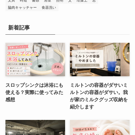
文具
時短
書類
浴室
照明
父
珪藻土
窓
脇肉キャッチャー
食器洗い
新着記事
スロップシンクは沐浴にも
ミルトンの容器がダサいミ
使える？実際に使ってみた
ルトンの容器がダサい。我
感想
が家のミルクグッズ収納を
紹介します