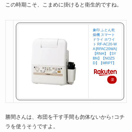
この時期こそ、こまめに掛けると衛生的ですね。
象印 ふとん乾
燥機 スマート
ドライ ホワイ
ト RF-AC20-W
A [RFAC20WA]
【RNH】【SY
BN】【NOZS
D】【MRPT】
楽
天
で
購
入
勝間さんは、布団を干す手間も勿体ないから↑コチ
ラを使うそうですよ。