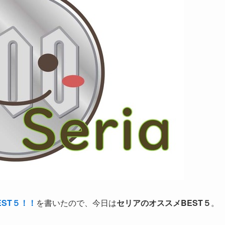
EST５！！
を書いたので、今日は
セリアのオススメBEST５
。