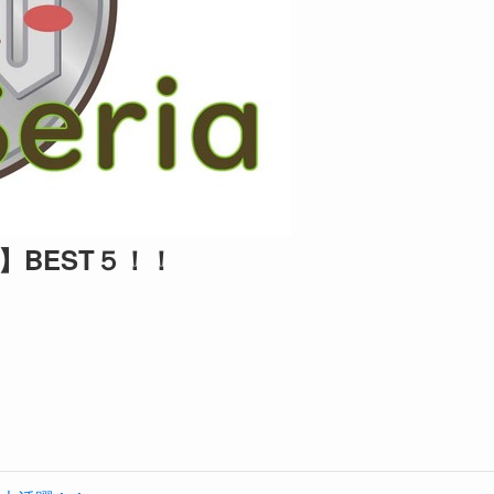
】BEST５！！