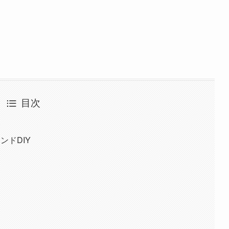
目次
器
ンドDIY