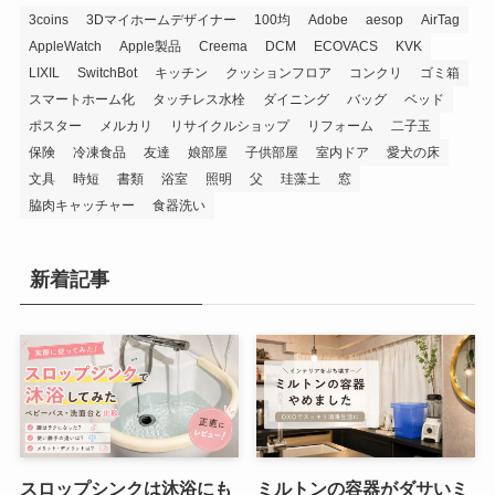
3coins
3Dマイホームデザイナー
100均
Adobe
aesop
AirTag
AppleWatch
Apple製品
Creema
DCM
ECOVACS
KVK
LIXIL
SwitchBot
キッチン
クッションフロア
コンクリ
ゴミ箱
スマートホーム化
タッチレス水栓
ダイニング
バッグ
ベッド
ポスター
メルカリ
リサイクルショップ
リフォーム
二子玉
保険
冷凍食品
友達
娘部屋
子供部屋
室内ドア
愛犬の床
文具
時短
書類
浴室
照明
父
珪藻土
窓
脇肉キャッチャー
食器洗い
新着記事
スロップシンクは沐浴にも
ミルトンの容器がダサいミ