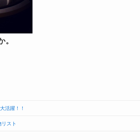
か。
大活躍！！
物リスト