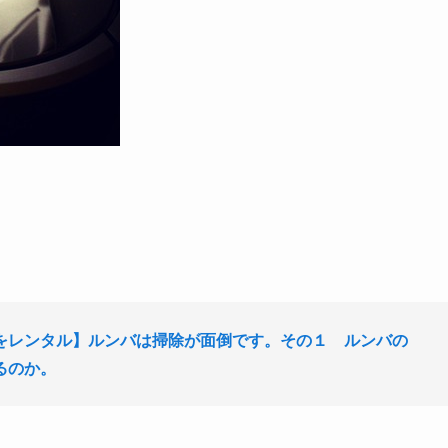
をレンタル】ルンバは掃除が面倒です。その１
ルンバの
るのか。