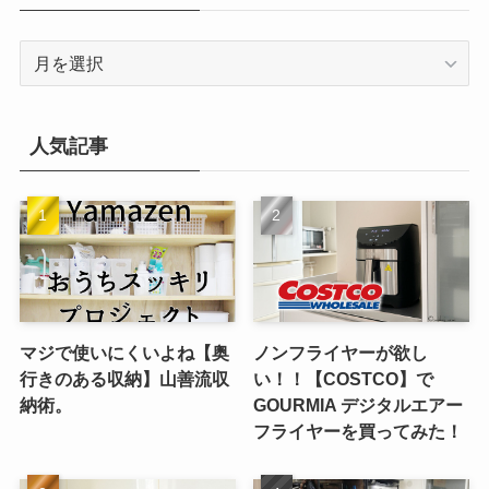
ー
ア
ー
カ
イ
人気記事
ブ
マジで使いにくいよね【奥
ノンフライヤーが欲し
行きのある収納】山善流収
い！！【COSTCO】で
納術。
GOURMIA デジタルエアー
フライヤーを買ってみた！