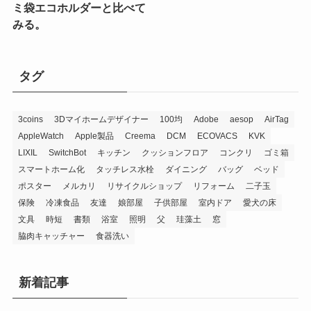
ミ袋エコホルダーと比べて
みる。
タグ
3coins
3Dマイホームデザイナー
100均
Adobe
aesop
AirTag
AppleWatch
Apple製品
Creema
DCM
ECOVACS
KVK
LIXIL
SwitchBot
キッチン
クッションフロア
コンクリ
ゴミ箱
スマートホーム化
タッチレス水栓
ダイニング
バッグ
ベッド
ポスター
メルカリ
リサイクルショップ
リフォーム
二子玉
保険
冷凍食品
友達
娘部屋
子供部屋
室内ドア
愛犬の床
文具
時短
書類
浴室
照明
父
珪藻土
窓
脇肉キャッチャー
食器洗い
新着記事