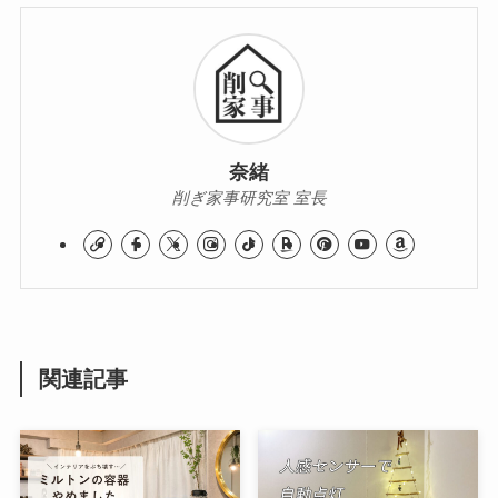
奈緒
削ぎ家事研究室 室長
関連記事