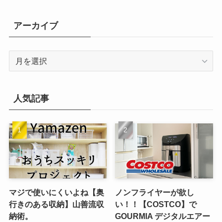
ゴ
リ
アーカイブ
ー
ア
ー
カ
イ
人気記事
ブ
マジで使いにくいよね【奥
ノンフライヤーが欲し
行きのある収納】山善流収
い！！【COSTCO】で
納術。
GOURMIA デジタルエアー