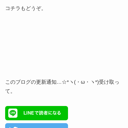
コチラもどうぞ。
このブログの更新通知…☆*ヽ(・ω・ヽ*)受け取っ
て。