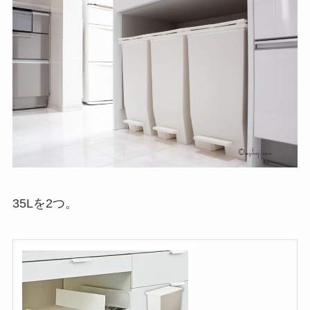
35Lを2つ。