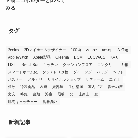
ミ袋エコホルダーと比べて
みる。
タグ
3coins
3Dマイホームデザイナー
100均
Adobe
aesop
AirTag
AppleWatch
Apple製品
Creema
DCM
ECOVACS
KVK
LIXIL
SwitchBot
キッチン
クッションフロア
コンクリ
ゴミ箱
スマートホーム化
タッチレス水栓
ダイニング
バッグ
ベッド
ポスター
メルカリ
リサイクルショップ
リフォーム
二子玉
保険
冷凍食品
友達
娘部屋
子供部屋
室内ドア
愛犬の床
文具
時短
書類
浴室
照明
父
珪藻土
窓
脇肉キャッチャー
食器洗い
新着記事