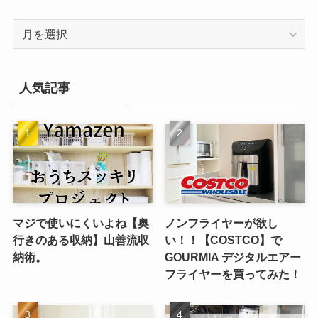
ア
ー
カ
イ
人気記事
ブ
マジで使いにくいよね【奥
ノンフライヤーが欲し
行きのある収納】山善流収
い！！【COSTCO】で
納術。
GOURMIA デジタルエアー
フライヤーを買ってみた！