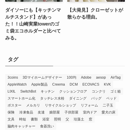
ダイソーにも【キッチンマ
【大発見】クローゼットが
ルチスタンド】があっ
散らかる理由。
た！！山崎実業towerのゴ
ミ袋エコホルダーと比べて
みる。
タグ
3coins
3Dマイホームデザイナー
100均
Adobe
aesop
AirTag
AppleWatch
Apple製品
Creema
DCM
ECOVACS
KVK
LIXIL
SwitchBot
キッチン
クッションフロア
コンクリ
ゴミ箱
スマートホーム化
タッチレス水栓
ダイニング
バッグ
ベッド
ポスター
メルカリ
リサイクルショップ
リフォーム
二子玉
保険
冷凍食品
友達
娘部屋
子供部屋
室内ドア
愛犬の床
文具
時短
書類
浴室
照明
父
珪藻土
窓
脇肉キャッチャー
食器洗い