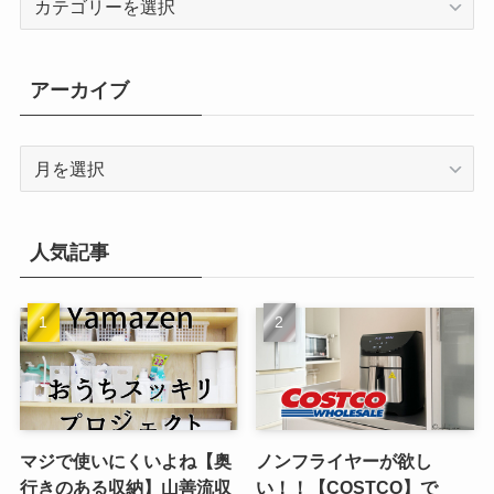
テ
ゴ
リ
アーカイブ
ー
ア
ー
カ
イ
人気記事
ブ
マジで使いにくいよね【奥
ノンフライヤーが欲し
行きのある収納】山善流収
い！！【COSTCO】で