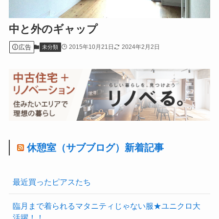
中と外のギャップ
広告
2015年10月21日
2024年2月2日
未分類
休憩室（サブブログ）新着記事
最近買ったピアスたち
臨月まで着られるマタニティじゃない服★ユニクロ大
活躍！！