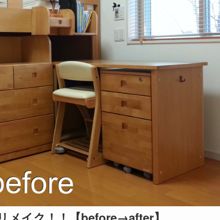
ク！！【before→after】