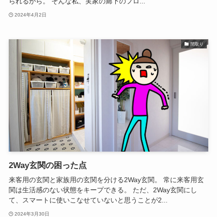
られるから。 そんな私、実家の廊下のフロ...
2024年4月2日
間取り
2Way玄関の困った点
来客用の玄関と家族用の玄関を分ける2Way玄関。 常に来客用玄
関は生活感のない状態をキープできる。 ただ、2Way玄関にし
て、スマートに使いこなせていないと思うことが2...
2024年3月30日