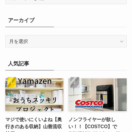
テ
ゴ
リ
アーカイブ
ー
ア
ー
カ
イ
人気記事
ブ
マジで使いにくいよね【奥
ノンフライヤーが欲し
行きのある収納】山善流収
い！！【COSTCO】で